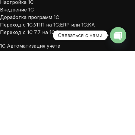
Настройка 1С
Внедрение 1С
Доработка программ 1С
Переход с 1С:УПП на 1С:ERP или 1С:КА
Переход с 1С 7.7 на 1С 8
Связаться с нами
1С Автоматизация учета
Open
Автоматизация сфер деятельности
chaty
Стоимость проекта
Внедряемые продукты 1С
Технология внедрения 1С
Преимущества TrendySoft
Опыт и компетенции
КОМПАНИЯ
2026
ТрендиСофт
Официальный партнер 1С. Все указанные на сайте
цены носят информационный характер и не являются публичной
офертой (ст. 437 ГК РФ)