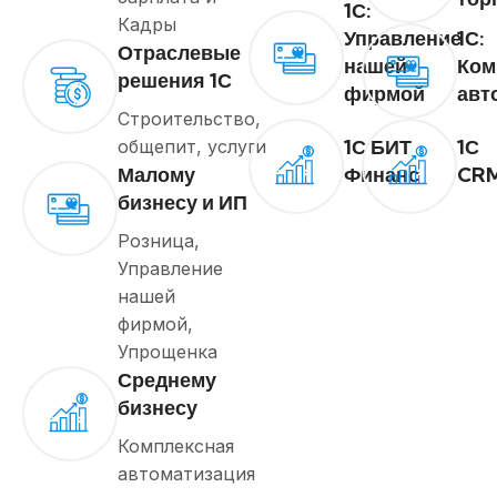
1С:
Кадры
1С:
Управление
Отраслевые
Ком
нашей
решения 1С
авт
фирмой
Строительство,
1С БИТ
1С
общепит, услуги
Малому
Финанс
CR
бизнесу и ИП
Розница,
Управление
нашей
фирмой,
Упрощенка
Среднему
бизнесу
Комплексная
автоматизация