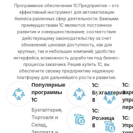
Программное обеспечение 1С:Предприятие – это
эффективный инструмент для автоматизации
бизнеса различных сфер деятельности. Важными
преимуществами 1С являются: постоянное
развитие и совершенствование; соответствие
действующему законодательству за счет
обновлений; ценовая доступность, как для
крупных, так и небольших компаний; удобство
интерфейса; возможность доработки под бизнес-
процессы заказчика. Решив купить 1С, вы
обеспечите своему предприятию надежную
платформу для дальнейшего роста и развития.
Популярные
1С:
1С:
программы
Зар
Бухгалтерия
1С
упр
8
пер
Бухгалтерия,
1С:
1С:
Торговля и
Розница
Упр
Склад,
8
тор
Зарплата и