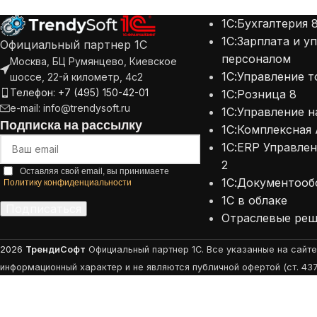
1С:Бухгалтерия 
1С:
1С:Зарплата и у
Официальный партнер 1С
1С:
персоналом
Москва, БЦ Румянцево, Киевское
1С:Управление т
шоссе, 22-й километр, 4с2
1С:
Телефон: +7 (495) 150-42-01
1С:Розница 8
1С:
e-mail: info@trendysoft.ru
1С:Управление 
уч
Подписка на рассылку
1С:Комплексная
1С:ERP Управле
2
Оставляя свой email, вы принимаете
1С:Документооб
Политику конфиденциальности
1С в облаке
Подписаться
Отраслевые реш
Alternative:
2026
ТрендиСофт
Официальный партнер 1С. Все указанные на сайте
информационный характер и не являются публичной офертой (ст. 437