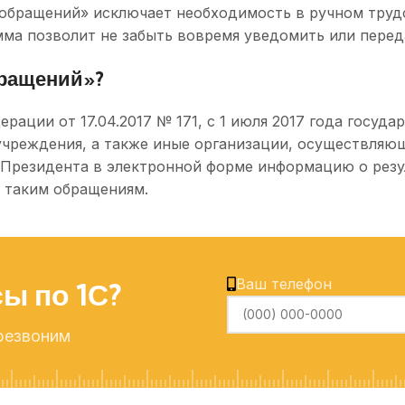
т обращений» исключает необходимость в ручном тру
ма позволит не забыть вовремя уведомить или перед
бращений»?
рации от 17.04.2017 № 171, с 1 июля 2017 года госуд
учреждения, а также иные организации, осуществляю
Президента в электронной форме информацию о резу
о таким обращениям.
УПРАВЛЕНИЕ ТОРГОВЛЕЙ
УПРАВЛЕНИЕ ПРОИ
 Управление торговлей
1С: ERP Управление 
 Управление нашей фирмой
1С: Комплексная авт
Ваш телефон
ы по 1С?
 Розница
ДЛЯ СРЕДНЕГО БИЗ
 Комплексная автоматизация
1С: Управление торг
резвоним
 Касса
1С: Комплексная авт
Alternative:
 Рабочее место кассира
1С: Бухгалтерия пре