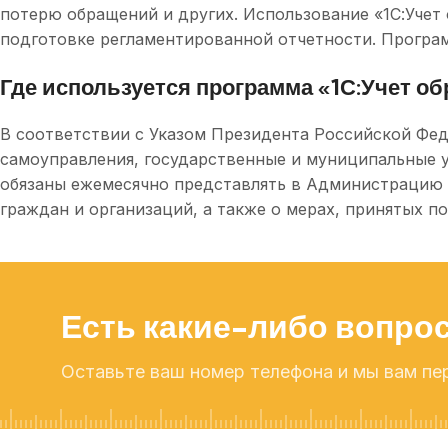
потерю обращений и других. Использование «1С:Уче
подготовке регламентированной отчетности. Програм
Где используется программа «1С:Учет о
В соответствии с Указом Президента Российской Феде
самоуправления, государственные и муниципальные 
обязаны ежемесячно представлять в Администрацию 
граждан и организаций, а также о мерах, принятых п
1С:
1С:
Есть какие-либо вопрос
1С:
1С:
Оставьте ваш номер телефона и мы вам пе
1С:
1С: