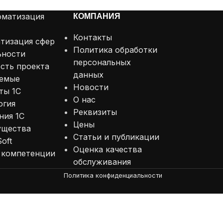
вление персоналом
1С: Договоры
КОМПАНИЯ
оматизация
СА И ИП
1С: Учет обращений
Контакты
й фирмой
тизация сфер
1С: Управление автотранспортом
Политика обработки
ьности
персональных
1С: Управление строительной фирмой
сть проекта
данных
емые
Новости
ты 1С
О нас
огия
Реквизиты
ния 1С
Цены
ущества
Статьи и публикации
oft
Оценка качества
 компетенции
обслуживания
Политика конфиденциальности