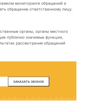
доемком мониторинге обращений и
ать обращение ответственному лицу.
арственные органы, органы местного
щие публично значимые функции,
льтатах рассмотрения обращений
ЗВОДСТВОМ
ЗАРПЛАТА И УПРАВЛЕНИЕ ПЕРСОНАЛ
предприятием
1С: Зарплата и управление персоналом
оматизация
1С: ERP Управление предприятием
НЕСА
1С: Комплексная автоматизация
овлей
... еще
оматизация
ДОКУМЕНТООБОРОТ И ОТРАСЛЕВЫЕ
РЕШЕНИЯ
дприятия
1С: Документооборот