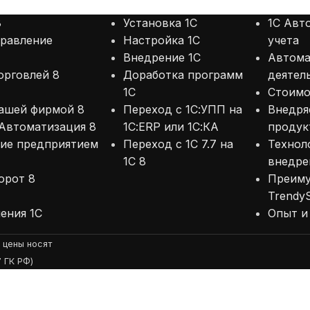
БУХГАЛТЕРСКИЙ И НАЛОГОВЫЙ УЧЕТ
1С: Зарплата и упра
8
Установка 1С
1С Авт
 Бухгалтерия предприятия
ДЛЯ МАЛОГО БИЗНЕ
правление
Настройка 1С
учета
 БизнесСтарт
1С: Управление наше
Внедрение 1С
Автома
орговлей 8
Доработка программ
деятел
 Упрощенка
1С: Упрощенка
1С
Стоимо
 Бухгалтерия государственного
1С: БизнесСтарт
нашей фирмой 8
Переход с 1С:УПП на
Внедря
ереждения
 Автоматизация 8
1С:ERP или 1С:КА
продук
ние предприятием
Переход с 1С 7.7 на
Технол
1С 8
внедре
орот 8
Преим
TrendyS
ения 1С
Опыт и
 цены носят
 ГК РФ)