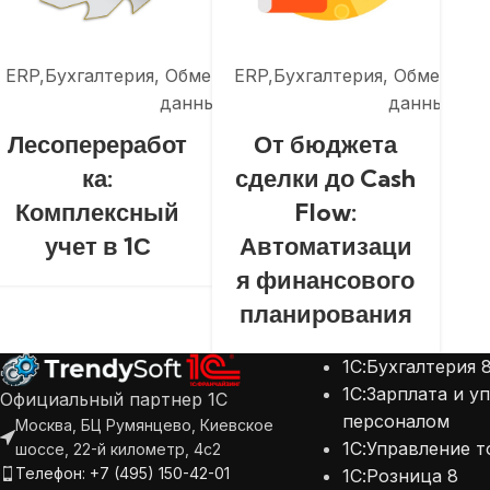
ERP
Бухгалтерия
Обмены
ERP
Бухгалтерия
Обмены
данными
данными
Лесопереработ
От бюджета
ка:
сделки до Cash
Комплексный
Flow:
учет в 1С
Автоматизаци
я финансового
1С:
планирования
1С:
1С:
1С:Бухгалтерия 
1С:
1С:Зарплата и у
Официальный партнер 1С
персоналом
Москва, БЦ Румянцево, Киевское
1С:
1С:Управление т
шоссе, 22-й километр, 4с2
1С:
Телефон: +7 (495) 150-42-01
1С:Розница 8