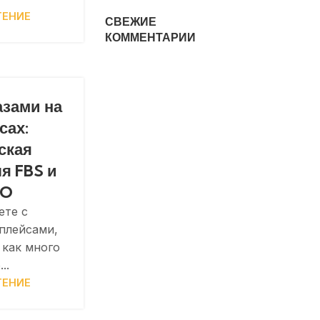
ТЕНИЕ
СВЕЖИЕ
КОММЕНТАРИИ
азами на
сах:
ская
ля FBS и
BO
ете с
плейсами,
 как много
..
ТЕНИЕ