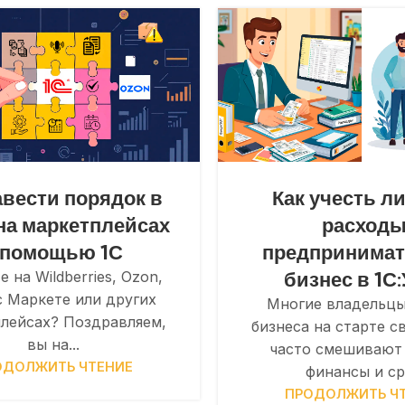
авести порядок в
Как учесть л
на маркетплейсах
расход
 помощью 1С
предпринимат
бизнес в 1С
е на Wildberries, Ozon,
 Маркете или других
Многие владельцы
лейсах? Поздравляем,
бизнеса на старте с
вы на...
часто смешивают
ОДОЛЖИТЬ ЧТЕНИЕ
финансы и сре
ПРОДОЛЖИТЬ Ч