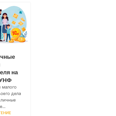
ичные
ы
еля на
:УНФ
 малого
воего дела
 личные
...
ТЕНИЕ