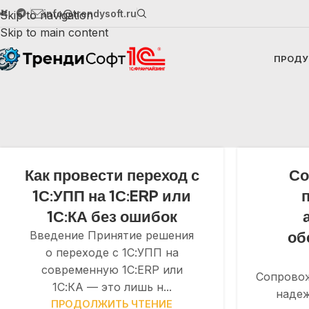
info@trendysoft.ru
Skip to navigation
Skip to main content
ПРОДУ
Как провести переход с
Со
1С:УПП на 1С:ERP или
1С:КА без ошибок
об
Введение Принятие решения
о переходе с 1С:УПП на
современную 1С:ERP или
Сопровож
1С:КА — это лишь н...
наде
ПРОДОЛЖИТЬ ЧТЕНИЕ