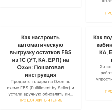
штат
ПР
Как настроить
Как п
автоматическую
кабин
выгрузку остатков FBS
КА, 
из 1С (УТ, КА, ЕРП) на
Ozon: Пошаговая
Хотит
работ
инструкция
упрости
Продаете товары на Ozon по
схеме FBS (Fulfillment by Seller) и
ПР
устали вручную обновлять ин...
ПРОДОЛЖИТЬ ЧТЕНИЕ