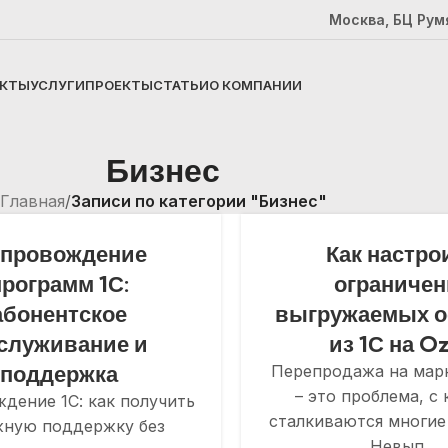
Москва, БЦ Рум
КТЫ
УСЛУГИ
ПРОЕКТЫ
СТАТЬИ
О КОМПАНИИ
Бизнес
Главная
/
Записи по категории "Бизнес"
провождение
Как настро
программ 1С:
ограничен
абонентское
выгружаемых о
служивание и
из 1С на O
поддержка
Перепродажа на мар
– это проблема, с
дение 1С: как получить
сталкиваются многие
жную поддержку без
Невып...