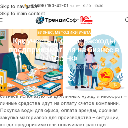
+7 (495) 150-42-01
Skip to navigation
пн.-пт.: 9:30 - 19:30
Skip to main content
БИЗНЕС
,
МЕТОДИКИ УЧЕТА
Как учесть личные расходы
предпринимателя на бизнес в
1С:УНФ
0
ТрендиСофт 1С
Дата: 20.05.2025
Многие владельцы малого бизнеса на старте своего
дела часто смешивают личные финансы и средства
компании. Это обычная практика, когда деньги
бизнеса используются для личных нужд, и наоборот –
личные средства идут на оплату счетов компании.
Покупка воды для офиса, оплата аренды, срочная
закупка материалов для производства – ситуации,
когда предприниматель оплачивает расходы